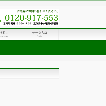
社案内
データ入稿
mpany
Data