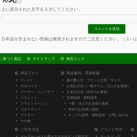
上に表示された文字を入力してください。
日本語が含まれない投稿は無視されますのでご注意ください。（スパ
に基づく表記
サイトマップ
相互リンク
商品リスト
料金案内・見積依頼
Tシャツ
版の数え方・プリント位置・サイズ
ポロシャツ
お支払方法（一般チーム・法人のお客様）
パーカー・トレーナー
お支払方法（学生のお客様）
スウェット
見積依頼・資料請求
スウェットパンツ
一般・法人のお見積り依頼
スポーティー
学生のお見積り依頼
アウター
サンプル請求・資料請求・お問い合わせ
その他
ご注文方法
プリント方法
オーダーシートの書き方＆デザイン入稿方法
カッティング