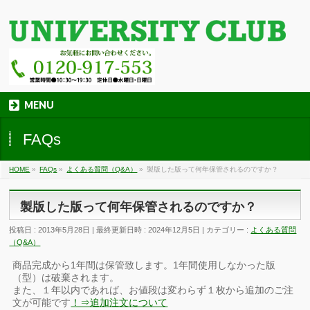
MENU
FAQs
HOME
»
FAQs
»
よくある質問（Q&A）
»
製版した版って何年保管されるのですか？
製版した版って何年保管されるのですか？
投稿日 : 2013年5月28日
最終更新日時 : 2024年12月5日
カテゴリー :
よくある質問
（Q&A）
商品完成から1年間は保管致します。1年間使用しなかった版
（型）は破棄されます。
また、１年以内であれば、お値段は変わらず１枚から追加のご注
文が可能です
！⇒追加注文について